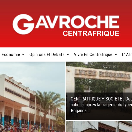
Économie
Opinions Et Débats
Vivre En Centrafrique
L’ Af
Gavroche
CENTRAFRIQUE – SOCIÉTÉ : Deu
national après la tragédie du lycé
Centrafrique
Boganda