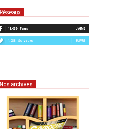
Réseaux
11,039
Fans
J'AIME
1,033
Suiveurs
SUIVRE
Nos archives