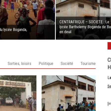
CENTRAFRIQUE – SOCIETE : Le
lycée Barthelemy Boganda de Ba
u lycée Boganda,
en deuil
C
Sorties, loisirs
Politique
Société
Tourisme
H
La
Se
[