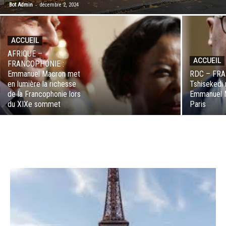
-
Bot Admin
décembre 2, 2024
ACCUEIL
AFRIQUE –
ACCUEIL
FRANCOPHONIE :
Emmanuel Macron met
RDC – FRAN
en lumière la richesse
Tshisekedi
de la Francophonie lors
Emmanuel 
du XIXe sommet
Paris