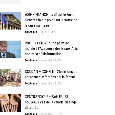
ASIE – FRANCE: La députée Anne
Genetet fait le point sur la sortie de
la crise sanitaire
-
Bot Admin
juillet 9, 2020
RDC – CULTURE : Une peinture
murale à l’Académie des Beaux Arts
contre la désinformation
-
Bot Admin
septembre 19, 2024
SOUDAN – CONFLIT : 25 millions de
personnes affectées par la famine
-
Bot Admin
septembre 19, 2024
CENTRAFRIQUE – SANTE : 53
nouveaux cas de la variole du singe
détectés
-
Bot Admin
septembre 19, 2024