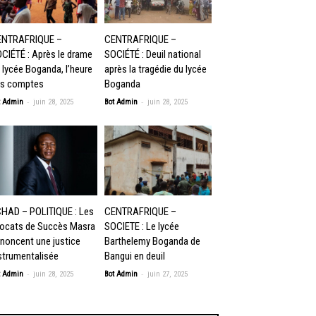
ENTRAFRIQUE –
CENTRAFRIQUE –
CIÉTÉ : Après le drame
SOCIÉTÉ : Deuil national
 lycée Boganda, l’heure
après la tragédie du lycée
s comptes
Boganda
-
-
t Admin
juin 28, 2025
Bot Admin
juin 28, 2025
HAD – POLITIQUE : Les
CENTRAFRIQUE –
ocats de Succès Masra
SOCIETE : Le lycée
noncent une justice
Barthelemy Boganda de
strumentalisée
Bangui en deuil
-
-
t Admin
juin 28, 2025
Bot Admin
juin 27, 2025