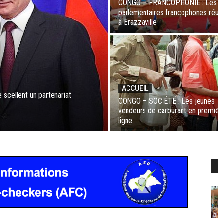
CONGO – FRANCOPHONIE : Les
parlementaires francophones réu
à Brazzaville
ACCUEIL
scellent un partenariat
CONGO – SOCIÉTÉ : Les jeunes
vendeurs de carburant en premi
ligne