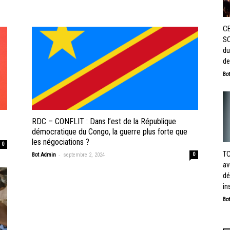
C
SO
du
de
Bo
RDC – CONFLIT : Dans l’est de la République
démocratique du Congo, la guerre plus forte que
les négociations ?
0
TC
-
Bot Admin
septembre 2, 2024
0
av
dé
in
Bo