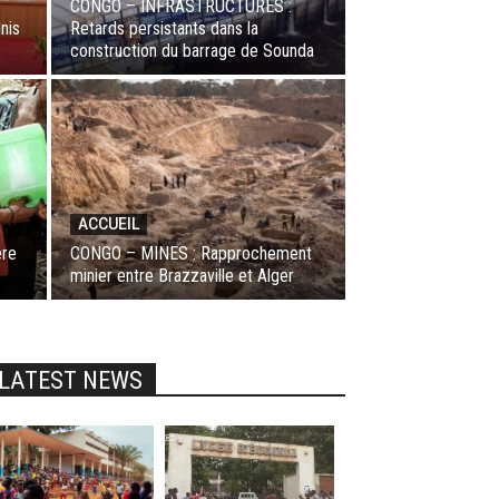
CONGO – INFRASTRUCTURES :
nis
Retards persistants dans la
construction du barrage de Sounda
ACCUEIL
ère
CONGO – MINES : Rapprochement
minier entre Brazzaville et Alger
LATEST NEWS