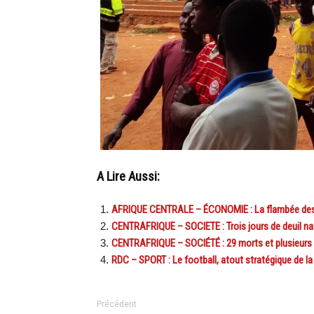
A Lire Aussi:
AFRIQUE CENTRALE – ÉCONOMIE : La flambée des 
CENTRAFRIQUE – SOCIETE : Trois jours de deuil nat
CENTRAFRIQUE – SOCIÉTÉ : 29 morts et plusieurs
RDC – SPORT : Le football, atout stratégique de la 
Précédent