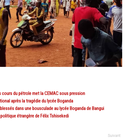
cours du pétrole met la CEMAC sous pression
ional après la tragédie du lycée Boganda
 blessés dans une bousculade au lycée Boganda de Bangui
politique étrangère de Félix Tshisekedi
Suivant