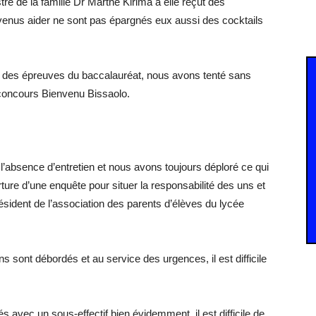
stre de la famille Dr Marthe Kirima a elle reçut des
venus aider ne sont pas épargnés eux aussi des cocktails
n des épreuves du baccalauréat, nous avons tenté sans
 concours Bienvenu Bissaolo.
l’absence d’entretien et nous avons toujours déploré ce qui
ure d’une enquête pour situer la responsabilité des uns et
sident de l’association des parents d’élèves du lycée
s sont débordés et au service des urgences, il est difficile
ec un sous-effectif bien évidemment, il est difficile de