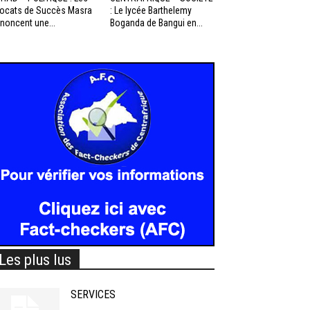
ocats de Succès Masra
: Le lycée Barthelemy
noncent une...
Boganda de Bangui en...
Les plus lus
SERVICES