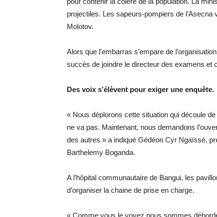
pour contenir la colère de la population. La mini
projectiles. Les sapeurs-pompiers de l’Asecna 
Molotov.
Alors que l’embarras s’empare de l’organisatio
succès de joindre le directeur des examens et
Des voix s’élèvent pour exiger une enquête.
« Nous déplorons cette situation qui découle de 
ne va pas. Maintenant, nous demandons l’ouvert
des autres » a indiqué Gédéon Cyr Ngaïssé, pré
Barthelemy Boganda.
A l’hôpital communautaire de Bangui, les pavillon
d’organiser la chaine de prise en charge.
« Comme vous le voyez nous sommes débordés av