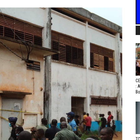
CE
: 
Bo
TC