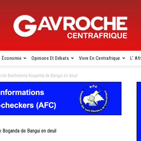
Économie
Opinions Et Débats
Vivre En Centrafrique
L’ Af
Gavroche
cée Barthelemy Boganda de Bangui en deuil
Centrafrique
Boganda de Bangui en deuil