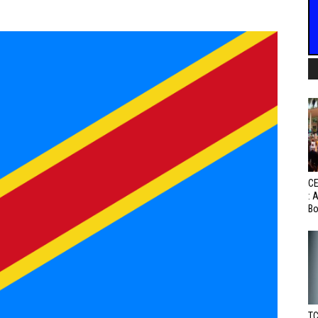
CE
: 
Bo
TC