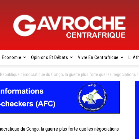
Économie
Opinions Et Débats
Vivre En Centrafrique
L’ Af
Gavroche
a République démocratique du Congo, la guerre plus forte que les négociations ?
Centrafrique
cratique du Congo, la guerre plus forte que les négociations