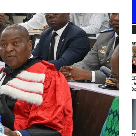
CE
: 
Bo
TC