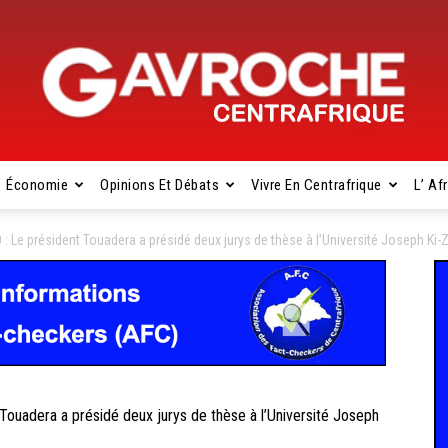
Économie
Opinions Et Débats
Vivre En Centrafrique
L’ Af
Gavroche
e président Touadera a présidé deux jurys de thèse à l’Université Joseph Ki-
Centrafrique
adera a présidé deux jurys de thèse à l’Université Joseph