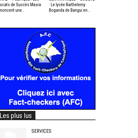
ocats de Succès Masra
: Le lycée Barthelemy
noncent une...
Boganda de Bangui en...
Les plus lus
SERVICES