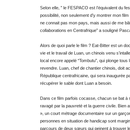
Selon elle, ” le FESPACO est l’équivalent du fe
possibilité, non seulement d’y montrer mon film
ne connait pas mon pays, mais aussi de me bâtir
collaborations en Centrafrique” a souligné Pas
Alors de quoi parle le film ? Eat-Bitter est un do
vie et le travail de Luan, un chinois venu s’int
local encore appelé “Tombutu”, qui plonge tous 
revendre. Luan, chef de chantier chinois, doit 
République centrafricaine, qui sera inaugurée p
récupérer le sable dont Luan a besoin.
Dans ce film parfois cocasse, chacun se bat à 
ravagé par la pauvreté et la guerre civile. Bien
», un court métrage documentaire sur un garço
personnes en situation de handicap sont margina
parcours de deux sœurs qui peinent à trouver le j