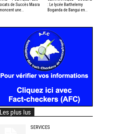
ocats de Succès Masra
: Le lycée Barthelemy
noncent une...
Boganda de Bangui en...
Les plus lus
SERVICES