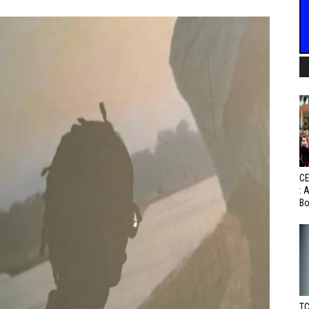
CE
: 
Bo
TC