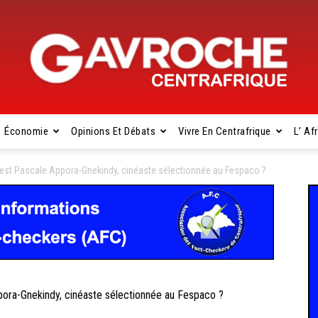
Économie
Opinions Et Débats
Vivre En Centrafrique
L’ Af
Gavroche
st Pascale Appora-Gnekindy, cinéaste sélectionnée au Fespaco ?
Centrafrique
ra-Gnekindy, cinéaste sélectionnée au Fespaco ?