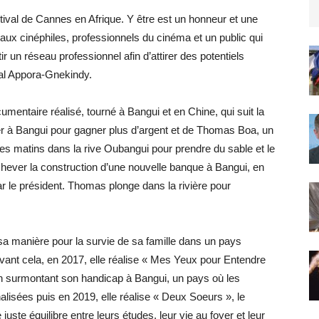
stival de Cannes en Afrique. Y être est un honneur et une
 aux cinéphiles, professionnels du cinéma et un public qui
 un réseau professionnel afin d’attirer des potentiels
cal Appora-Gnekindy.
cumentaire réalisé, tourné à Bangui et en Chine, qui suit la
aller à Bangui pour gagner plus d’argent et de Thomas Boa, un
les matins dans la rive Oubangui pour prendre du sable et le
achever la construction d’une nouvelle banque à Bangui, en
ar le président. Thomas plonge dans la rivière pour
sa manière pour la survie de sa famille dans un pays
 avant cela, en 2017, elle réalise « Mes Yeux pour Entendre
n surmontant son handicap à Bangui, un pays où les
lisées puis en 2019, elle réalise « Deux Soeurs », le
uste équilibre entre leurs études, leur vie au foyer et leur