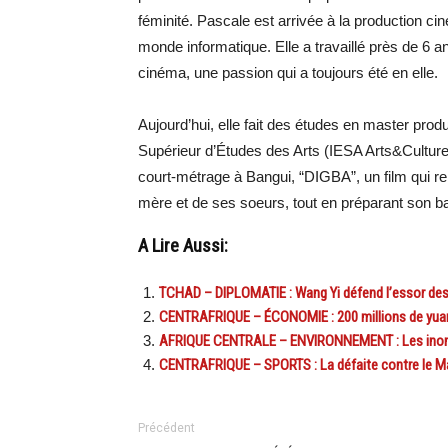
féminité. Pascale est arrivée à la production c
monde informatique. Elle a travaillé près de 6 a
cinéma, une passion qui a toujours été en elle.
Aujourd’hui, elle fait des études en master produ
Supérieur d’Études des Arts (IESA Arts&Culture)
court-métrage à Bangui, “DIGBA”, un film qui rel
mère et de ses soeurs, tout en préparant son b
A Lire Aussi:
TCHAD – DIPLOMATIE : Wang Yi défend l’essor des
CENTRAFRIQUE – ÉCONOMIE : 200 millions de yuan
AFRIQUE CENTRALE – ENVIRONNEMENT : Les inondat
CENTRAFRIQUE – SPORTS : La défaite contre le Maro
Précédent