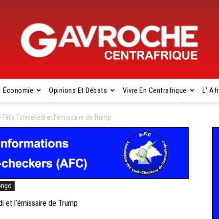
Économie
Opinions Et Débats
Vivre En Centrafrique
L’ Af
Gavroche
Félix Tshisekedi et l’émissaire de Trump
Centrafrique
ongo
i et l’émissaire de Trump