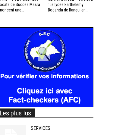
ocats de Succès Masra
: Le lycée Barthelemy
noncent une...
Boganda de Bangui en...
Les plus lus
SERVICES