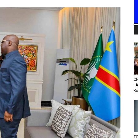
CE
: 
Bo
TC