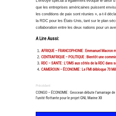
L’envoyé spécial a également évoqué le désir d
que les entreprises américaines puissent envis
les conditions de paix sont réunies », a-t-il dé
la RDC pour les États-Unis, tant sur le plan sécu
collaboration entre les deux nations pour un ave
A Lire Aussi:
AFRIQUE – FRANCOPHONIE : Emmanuel Macron met e
CENTRAFRIQUE – POLITIQUE : Bientôt une commissi
RDC – SANTE : L’OMS aux côtés de la RDC dans sa
CAMEROUN – ÉCONOMIE : Le FMI débloque 73 Milli
Précédent
CONGO – ÉCONOMIE : Geocean débute l’amarrage de
l’unité flottante pour le projet GNL Marine XII