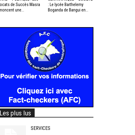
ocats de Succès Masra
: Le lycée Barthelemy
noncent une...
Boganda de Bangui en...
Les plus lus
SERVICES