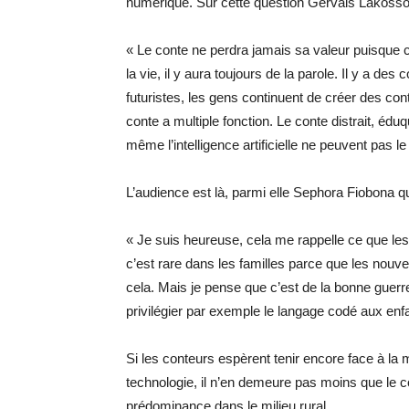
numérique. Sur cette question Gervais Lakosso 
« Le conte ne perdra jamais sa valeur puisque c’es
la vie, il y aura toujours de la parole. Il y a de
futuristes, les gens continuent de créer des co
conte a multiple fonction. Le conte distrait, éduq
même l’intelligence artificielle ne peuvent pas le 
L’audience est là, parmi elle Sephora Fiobona qu
« Je suis heureuse, cela me rappelle ce que les 
c’est rare dans les familles parce que les nouv
cela. Mais je pense que c’est de la bonne guerre 
privilégier par exemple le langage codé aux enf
Si les conteurs espèrent tenir encore face à l
technologie, il n’en demeure pas moins que le c
prédominance dans le milieu rural.