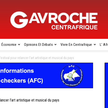
Économie
Opinions Et Débats
Vivre En Centrafrique
L’ Af
Gavroche
stival pour relancer l’art artistique et musical du pays
Centrafrique
cer l’art artistique et musical du pays