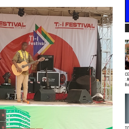
CE
: 
Bo
TC