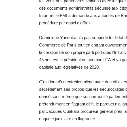
fait venir des partenaires ivoiriens avec lesqu
des documents administratifs sécurisé aux cito
Informé, le FMI a demandé aux autorités de Bang
procédure par appel d’offres.
Dominique Yandoka n’a pas supporté le diktat du
Commerce de Paris tout en entrant ouvertement
la création de son propre parti politique, l’Init
45 ans est le président de son parti ITA et va 
capitale aux législatives de 2020.
C’est lors d’un entretien piège avec des officiers
secrètement ses propos que les securocrates du 
donné sans même que son immunité parlementaire
prétendument en flagrant délit, le parquet n’a j
par Jacques Ouakara procureur général près la
enquête judiciaire en flagrance.