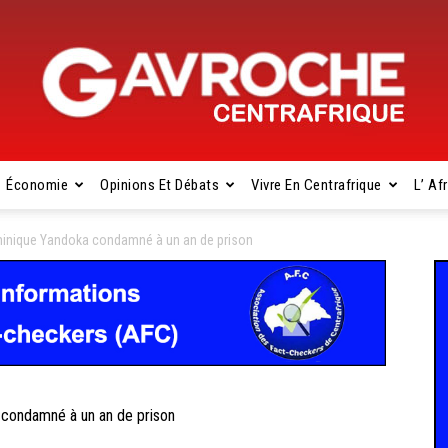
Économie
Opinions Et Débats
Vivre En Centrafrique
L’ Af
Gavroche
inique Yandoka condamné à un an de prison
Centrafrique
ondamné à un an de prison