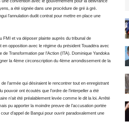
els une convention avec le gouvernement pour la délivrance
yens, a été signée dans une procédure de gré à gré.
ui l’annulation dudit contrat pour mettre en place une
 FMI et va déposer plainte auprès du tribunal de
 en opposition avec le régime du président Touadéra avec
iative de Transformation par l’Action (ITA). Dominique Yandoka
gagner la 4ème circonscription du 4ème arrondissement de la
 de l’armée qui désiraient le rencontrer tout en enregistrant
pouvoir ont écoutés que l’ordre de l’interpeller a été
 n’ait été préalablement levée comme le dit la loi. Arrêté
amais pu apporter la moindre preuve de l’accusation portée
 cour d’appel de Bangui pour ouvrir paradoxalement une