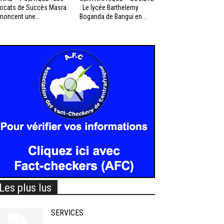
ocats de Succès Masra
: Le lycée Barthelemy
noncent une...
Boganda de Bangui en...
Les plus lus
SERVICES