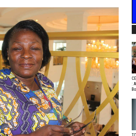
CE
: 
Bo
TC