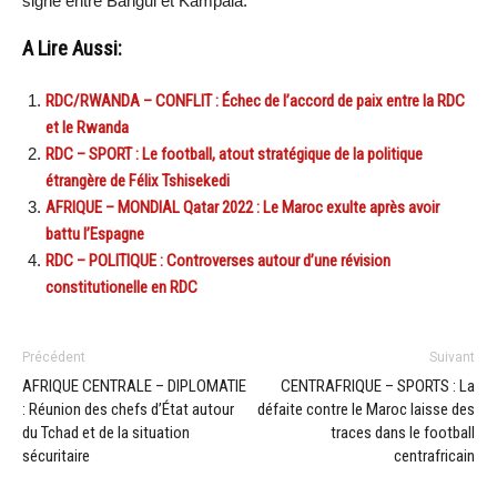
signé entre Bangui et Kampala.
A Lire Aussi:
RDC/RWANDA – CONFLIT : Échec de l’accord de paix entre la RDC
et le Rwanda
RDC – SPORT : Le football, atout stratégique de la politique
étrangère de Félix Tshisekedi
AFRIQUE – MONDIAL Qatar 2022 : Le Maroc exulte après avoir
battu l’Espagne
RDC – POLITIQUE : Controverses autour d’une révision
constitutionelle en RDC
Précédent
Suivant
AFRIQUE CENTRALE – DIPLOMATIE
CENTRAFRIQUE – SPORTS : La
: Réunion des chefs d’État autour
défaite contre le Maroc laisse des
du Tchad et de la situation
traces dans le football
sécuritaire
centrafricain