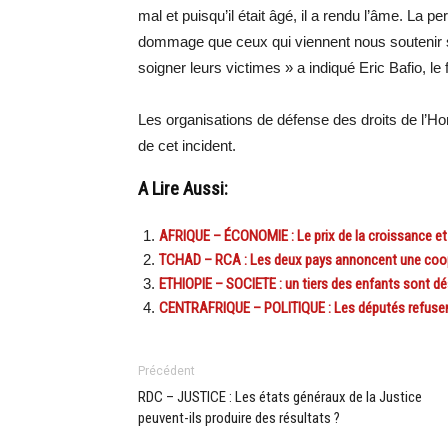
mal et puisqu’il était âgé, il a rendu l’âme. La p
dommage que ceux qui viennent nous soutenir s’
soigner leurs victimes » a indiqué Eric Bafio, le f
Les organisations de défense des droits de l’H
de cet incident.
A Lire Aussi:
AFRIQUE – ÉCONOMIE : Le prix de la croissance et d
TCHAD – RCA : Les deux pays annoncent une coop
ETHIOPIE – SOCIETE : un tiers des enfants sont d
CENTRAFRIQUE – POLITIQUE : Les députés refusent 
Précédent
RDC – JUSTICE : Les états généraux de la Justice
peuvent-ils produire des résultats ?