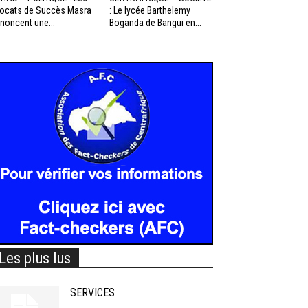
ocats de Succès Masra
: Le lycée Barthelemy
noncent une...
Boganda de Bangui en...
Les plus lus
SERVICES