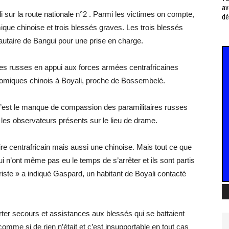
av
di sur la route nationale n°2 . Parmi les victimes on compte,
dé
mique chinoise et trois blessés graves. Les trois blessés
nautaire de Bangui pour une prise en charge.
aires russes en appui aux forces armées centrafricaines
nomiques chinois à Boyali, proche de Bossembelé.
 c’est le manque de compassion des paramilitaires russes
s les observateurs présents sur le lieu de drame.
aire centrafricain mais aussi une chinoise. Mais tout ce que
ui n’ont même pas eu le temps de s’arrêter et ils sont partis
triste » a indiqué Gaspard, un habitant de Boyali contacté
rter secours et assistances aux blessés qui se battaient
comme si de rien n’était et c’est insupportable en tout cas