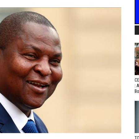
CE
: 
Bo
TC