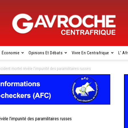
Économie
Opinions Et Débats
Vivre En Centrafrique
L’ Af
Gavroche
dent mortel révèle l’impunité des paramilitaires russes
Centrafrique
le l’impunité des paramilitaires russes