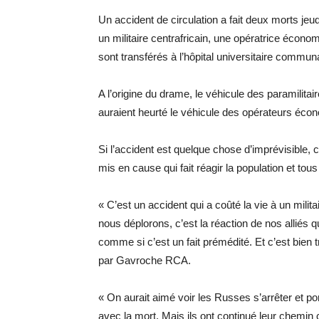
Un accident de circulation a fait deux morts jeu
un militaire centrafricain, une opératrice écono
sont transférés à l’hôpital universitaire commu
A l’origine du drame, le véhicule des paramilit
auraient heurté le véhicule des opérateurs éco
Si l’accident est quelque chose d’imprévisible,
mis en cause qui fait réagir la population et tou
« C’est un accident qui a coûté la vie à un milit
nous déplorons, c’est la réaction de nos alliés q
comme si c’est un fait prémédité. Et c’est bien 
par Gavroche RCA.
« On aurait aimé voir les Russes s’arrêter et po
avec la mort. Mais ils ont continué leur chemin 