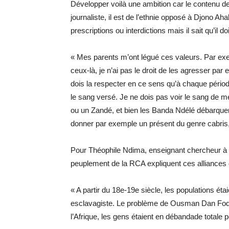
Développer voilà une ambition car le contenu d
journaliste, il est de l’ethnie opposé à Djono Ah
prescriptions ou interdictions mais il sait qu’il do
« Mes parents m’ont légué ces valeurs. Par ex
ceux-là, je n’ai pas le droit de les agresser par
dois la respecter en ce sens qu’à chaque périod
le sang versé. Je ne dois pas voir le sang de 
ou un Zandé, et bien les Banda Ndélé débarquen
donner par exemple un présent du genre cabris,
Pour Théophile Ndima, enseignant chercheur à l’
peuplement de la RCA expliquent ces alliances
« A partir du 18e-19e siècle, les populations ét
esclavagiste. Le problème de Ousman Dan Fodio 
l’Afrique, les gens étaient en débandade totale 