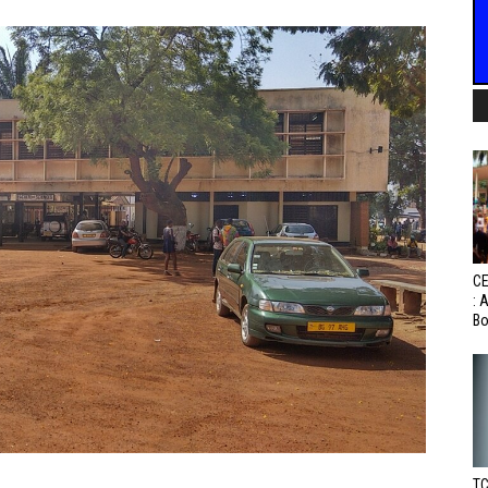
CE
: 
Bo
TC