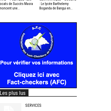
ocats de Succès Masra
: Le lycée Barthelemy
noncent une...
Boganda de Bangui en...
Les plus lus
SERVICES