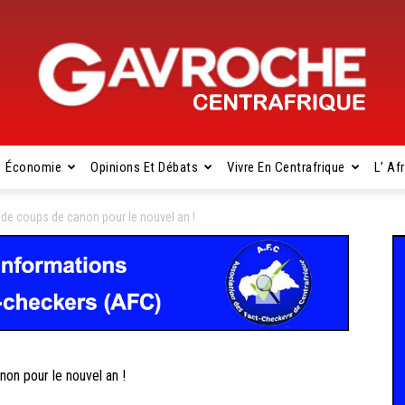
Économie
Opinions Et Débats
Vivre En Centrafrique
L’ Af
Gavroche
e coups de canon pour le nouvel an !
Centrafrique
n pour le nouvel an !