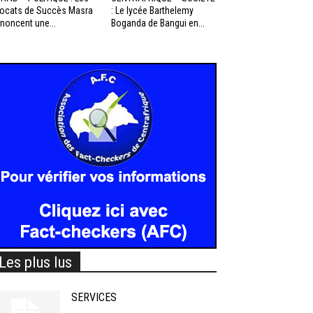
ocats de Succès Masra
: Le lycée Barthelemy
noncent une...
Boganda de Bangui en...
Les plus lus
SERVICES