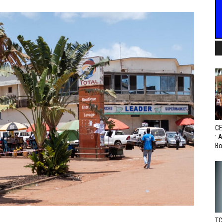
CE
: 
Bo
TC