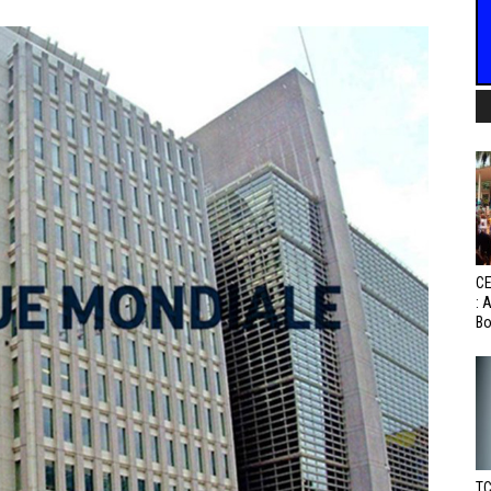
CE
: 
Bo
TC