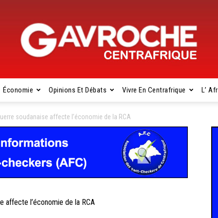
Économie
Opinions Et Débats
Vivre En Centrafrique
L’ Af
Gavroche
erre soudanaise affecte l’économie de la RCA
Centrafrique
 affecte l’économie de la RCA