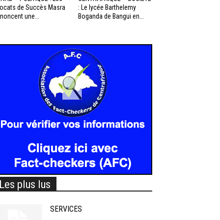
ocats de Succès Masra
: Le lycée Barthelemy
noncent une...
Boganda de Bangui en...
Les plus lus
SERVICES