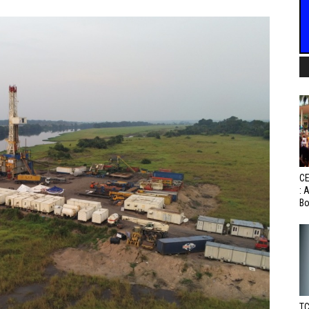
CE
: 
Bo
TC