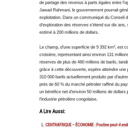
de partage des revenus à parts égales entre l’
Jawad Rahmani, le gouvernement pourrait générer
exploitation. Dans un communiqué du Conseil des
d’exploration des réserves s’étend sur dix ans, 
estimé à 200 millions de dollars.
Le champ, d’une superficie de 9 392 km², est co
croisière, représentant ainsi environ 131 millio
réserves de plus de 480 millions de barils, tan
grâce à cette découverte, espère atteindre une p
310 000 barils actuellement produits par d’autre
près de 60 % du marché pétrolier raffiné du pays,
un bénéfice net d’environ 50 millions de dollars 
l’industrie pétrolière congolaise.
A Lire Aussi:
CENTRAFRIQUE – ÉCONOMIE : Poutine peut-il endigue