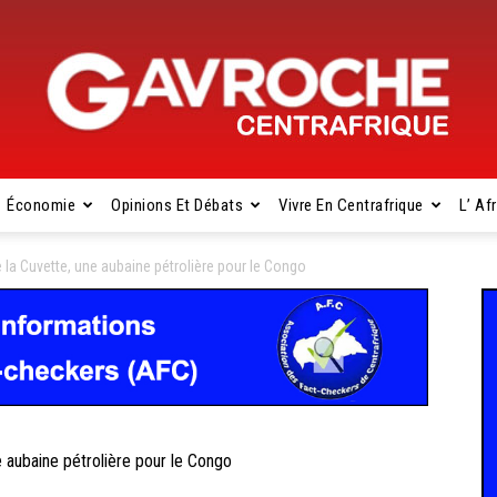
Économie
Opinions Et Débats
Vivre En Centrafrique
L’ Af
Gavroche
la Cuvette, une aubaine pétrolière pour le Congo
Centrafrique
aubaine pétrolière pour le Congo