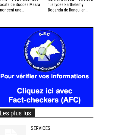
ocats de Succès Masra
: Le lycée Barthelemy
noncent une...
Boganda de Bangui en...
Les plus lus
SERVICES