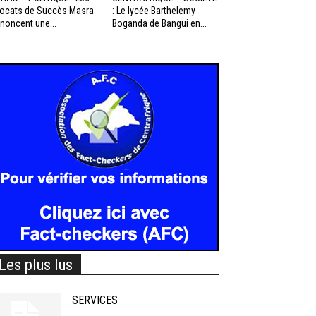
ocats de Succès Masra
: Le lycée Barthelemy
noncent une...
Boganda de Bangui en...
Les plus lus
SERVICES