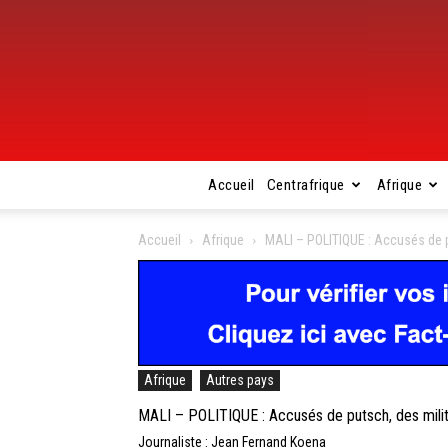
Accueil
Centrafrique
Afrique
Accueil
Afrique
MALI – POLITIQUE : Accusés de 
Afrique
Autres pays
MALI – POLITIQUE : Accusés de putsch, des mili
Journaliste : Jean Fernand Koena