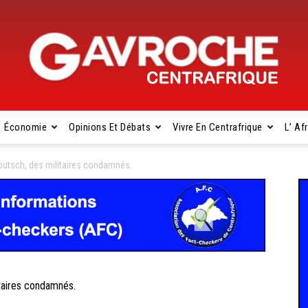
Économie
Opinions Et Débats
Vivre En Centrafrique
L’ Af
Gavroche
putsch, des militaires condamnés.
Centrafrique
taires condamnés.