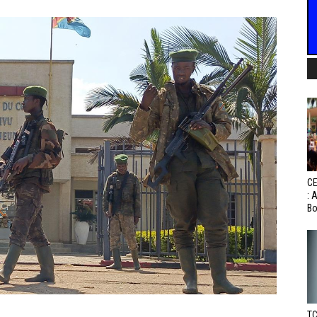
CE
: 
Bo
TC