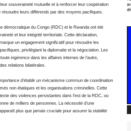
eur souveraineté mutuelle et à renforcer leur coopération
av
dé
de résoudre leurs différends par des moyens pacifiques.
ique démocratique du Congo (RDC) et le Rwanda ont été
eté et leur intégrité territoriale. Cette déclaration,
marque un engagement significatif pour résoudre les
cifiques, privilégiant la diplomatie et la négociation. Les
oute ingérence dans les affaires internes de l’autre,
es relations bilatérales.
e l’importance d’établir un mécanisme commun de coordination
rmés non étatiques et les organisations criminelles. Cette
ontexte des violences persistantes dans l’est de la RDC, où
dienne de milliers de personnes. La nécessité d’une
apparaît plus que jamais cruciale pour assurer la stabilité