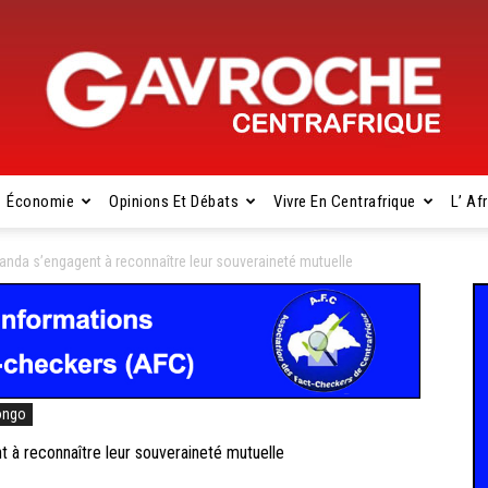
Économie
Opinions Et Débats
Vivre En Centrafrique
L’ Af
Gavroche
anda s’engagent à reconnaître leur souveraineté mutuelle
Centrafrique
ongo
à reconnaître leur souveraineté mutuelle