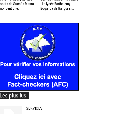
ocats de Succès Masra
: Le lycée Barthelemy
noncent une...
Boganda de Bangui en...
Les plus lus
SERVICES