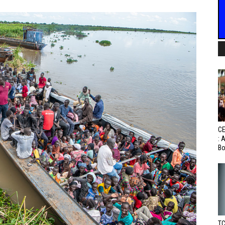
CE
: 
Bo
TC