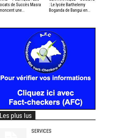
ocats de Succès Masra
: Le lycée Barthelemy
noncent une...
Boganda de Bangui en...
Les plus lus
SERVICES