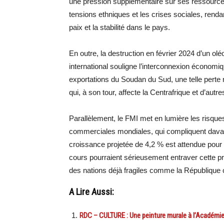
une pression supplémentaire sur ses ressources 
tensions ethniques et les crises sociales, rendan
paix et la stabilité dans le pays.
En outre, la destruction en février 2024 d’un o
international souligne l’interconnexion économi
exportations du Soudan du Sud, une telle perte r
qui, à son tour, affecte la Centrafrique et d’a
Parallèlement, le FMI met en lumière les risqu
commerciales mondiales, qui compliquent davant
croissance projetée de 4,2 % est attendue pour l’a
cours pourraient sérieusement entraver cette pr
des nations déjà fragiles comme la République c
A Lire Aussi:
RDC – CULTURE : Une peinture murale à l’Académie