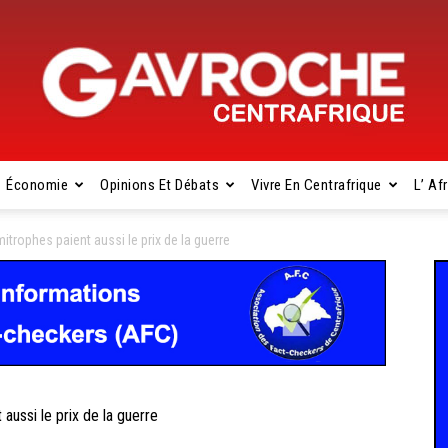
Économie
Opinions Et Débats
Vivre En Centrafrique
L’ Af
Gavroche
trophes paient aussi le prix de la guerre
Centrafrique
ussi le prix de la guerre