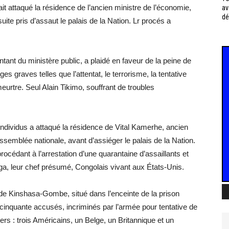
it attaqué la résidence de l’ancien ministre de l’économie,
av
dé
ite pris d’assaut le palais de la Nation. Lr procés a
tant du ministère public, a plaidé en faveur de la peine de
s graves telles que l’attentat, le terrorisme, la tentative
meurtre. Seul Alain Tikimo, souffrant de troubles
individus a attaqué la résidence de Vital Kamerhe, ancien
Assemblée nationale, avant d’assiéger le palais de la Nation.
océdant à l’arrestation d’une quarantaine d’assaillants et
nga, leur chef présumé, Congolais vivant aux États-Unis.
on de Kinshasa-Gombe, situé dans l’enceinte de la prison
 cinquante accusés, incriminés par l’armée pour tentative de
rs : trois Américains, un Belge, un Britannique et un