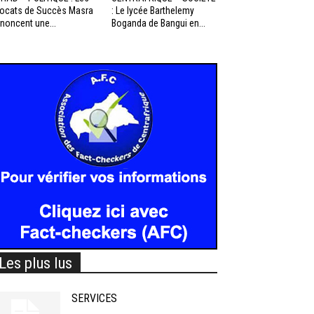
ocats de Succès Masra
: Le lycée Barthelemy
noncent une...
Boganda de Bangui en...
Les plus lus
SERVICES