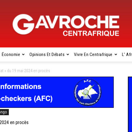
Économie
Opinions Et Débats
Vivre En Centrafrique
L’ Af
Gavroche
tat » du 19 mai 2024 en procès
Centrafrique
ongo
 2024 en procès