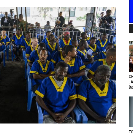
CE
: 
Bo
TC