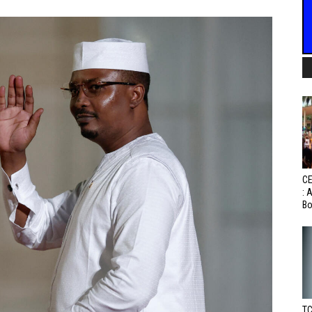
CE
: 
Bo
TC