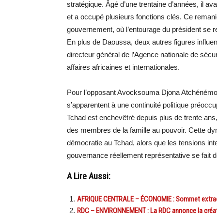
stratégique. Âgé d’une trentaine d’années, il ava
et a occupé plusieurs fonctions clés. Ce remani
gouvernement, où l’entourage du président se re
En plus de Daoussa, deux autres figures influe
directeur général de l’Agence nationale de sécuri
affaires africaines et internationales.
Pour l’opposant Avocksouma Djona Atchénémou,
s’apparentent à une continuité politique préocc
Tchad est enchevêtré depuis plus de trente ans,
des membres de la famille au pouvoir. Cette dyn
démocratie au Tchad, alors que les tensions in
gouvernance réellement représentative se fait d
A Lire Aussi:
AFRIQUE CENTRALE – ÉCONOMIE : Sommet extraor
RDC – ENVIRONNEMENT : La RDC annonce la créatio