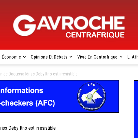
Économie
Opinions Et Débats
Vivre En Centrafrique
L’ Af
Gavroche
 de Daoussa Idriss Deby Itno est irrésistible
Centrafrique
ss Deby Itno est irrésistible