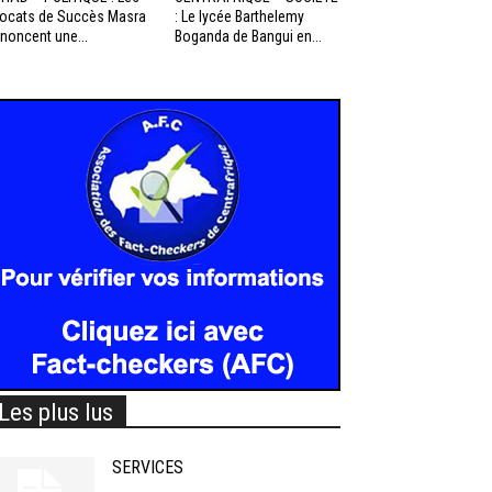
ocats de Succès Masra
: Le lycée Barthelemy
noncent une...
Boganda de Bangui en...
Les plus lus
SERVICES