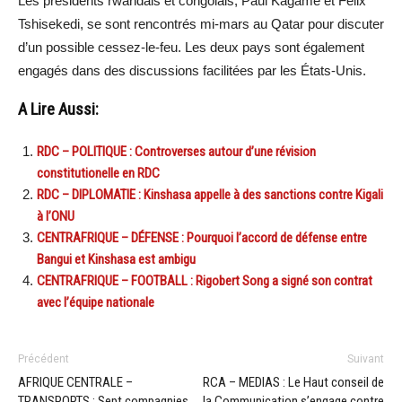
Les présidents rwandais et congolais, Paul Kagame et Félix
Tshisekedi, se sont rencontrés mi-mars au Qatar pour discuter
d’un possible cessez-le-feu. Les deux pays sont également
engagés dans des discussions facilitées par les États-Unis.
A Lire Aussi:
RDC – POLITIQUE : Controverses autour d’une révision
constitutionelle en RDC
RDC – DIPLOMATIE : Kinshasa appelle à des sanctions contre Kigali
à l’ONU
CENTRAFRIQUE – DÉFENSE : Pourquoi l’accord de défense entre
Bangui et Kinshasa est ambigu
CENTRAFRIQUE – FOOTBALL : Rigobert Song a signé son contrat
avec l’équipe nationale
Précédent
Suivant
AFRIQUE CENTRALE –
RCA – MEDIAS : Le Haut conseil de
TRANSPORTS : Sept compagnies
la Communication s’engage contre