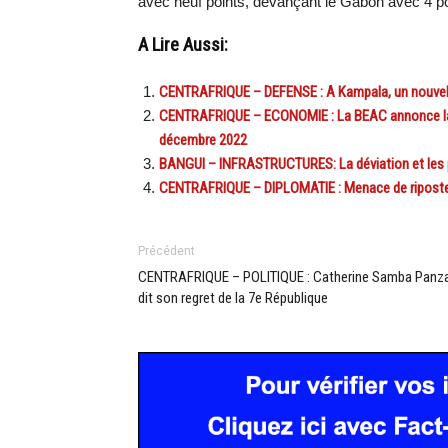
avec neuf points, devançant le Gabon avec 4 poi
A Lire Aussi:
CENTRAFRIQUE – DEFENSE : A Kampala, un nouvel 
CENTRAFRIQUE – ECONOMIE : La BEAC annonce la mi
décembre 2022
BANGUI – INFRASTRUCTURES: La déviation et les p
CENTRAFRIQUE – DIPLOMATIE : Menace de riposte
Précédent
CENTRAFRIQUE – POLITIQUE : Catherine Samba Panz
dit son regret de la 7e République