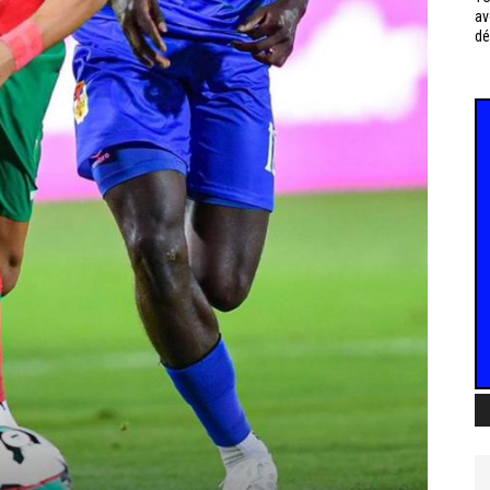
av
dé