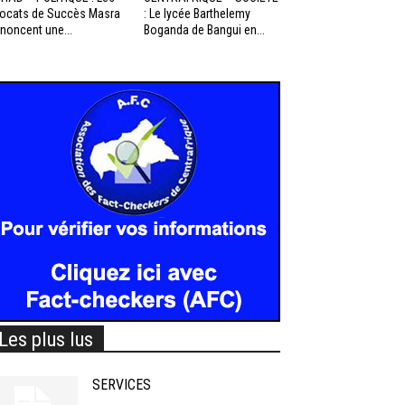
ocats de Succès Masra
: Le lycée Barthelemy
noncent une...
Boganda de Bangui en...
Les plus lus
SERVICES