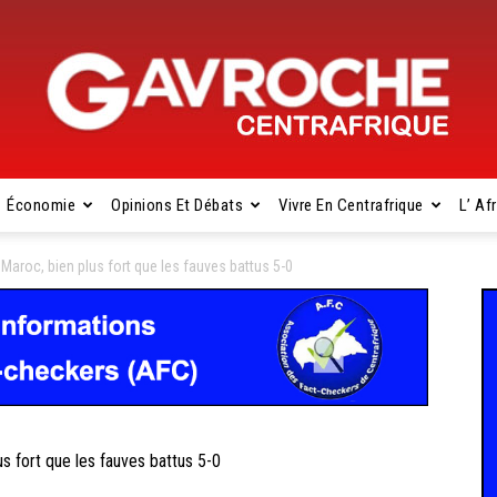
Économie
Opinions Et Débats
Vivre En Centrafrique
L’ Af
Gavroche
roc, bien plus fort que les fauves battus 5-0
Centrafrique
fort que les fauves battus 5-0