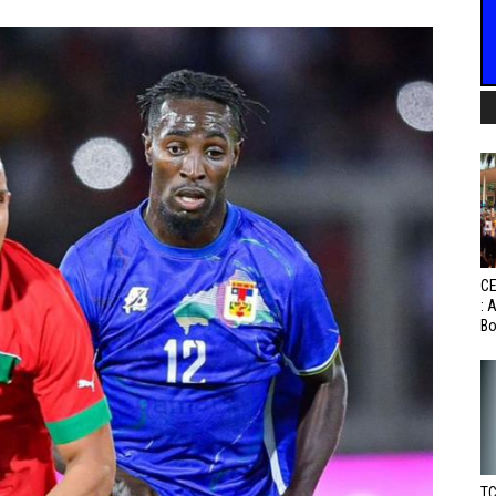
CE
: 
Bo
TC