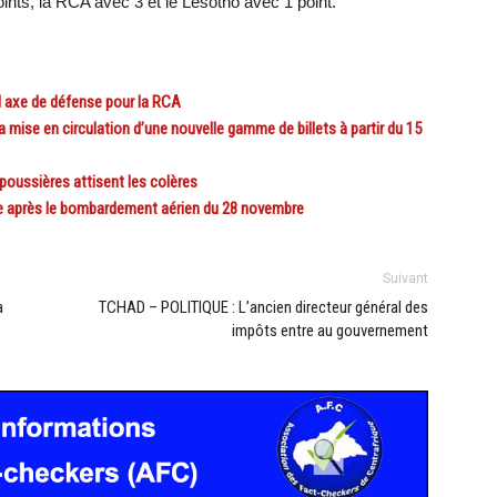
nts, la RCA avec 3 et le Lesotho avec 1 point.
axe de défense pour la RCA
se en circulation d’une nouvelle gamme de billets à partir du 15
oussières attisent les colères
 après le bombardement aérien du 28 novembre
Suivant
a
TCHAD – POLITIQUE : L’ancien directeur général des
impôts entre au gouvernement