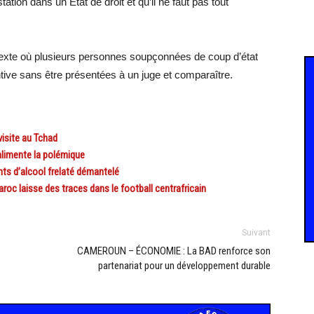
ation dans un Etat de droit et qu’il ne faut pas tout
exte où plusieurs personnes soupçonnées de coup d’état
ntive sans être présentées à un juge et comparaître.
isite au Tchad
alimente la polémique
ts d’alcool frelaté démantelé
c laisse des traces dans le football centrafricain
Suivant
CAMEROUN – ÉCONOMIE : La BAD renforce son
partenariat pour un développement durable