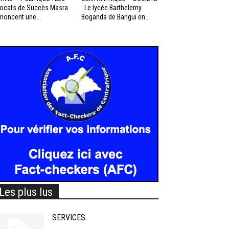
ocats de Succès Masra
: Le lycée Barthelemy
noncent une...
Boganda de Bangui en...
Les plus lus
SERVICES