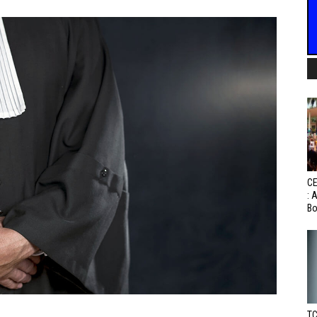
CE
: 
Bo
TC