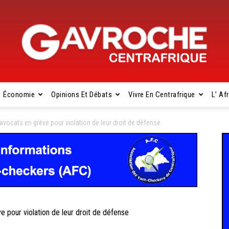
Économie
Opinions Et Débats
Vivre En Centrafrique
L’ Af
Gavroche
ocats en grève pour violation de leur droit de défense
Centrafrique
pour violation de leur droit de défense