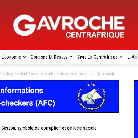
Économie
Opinions Et Débats
Vivre En Centrafrique
L’ Af
Gavroche
tte du président Sassou, symbole de corruption et de lutte sociale
Centrafrique
Sassou, symbole de corruption et de lutte sociale