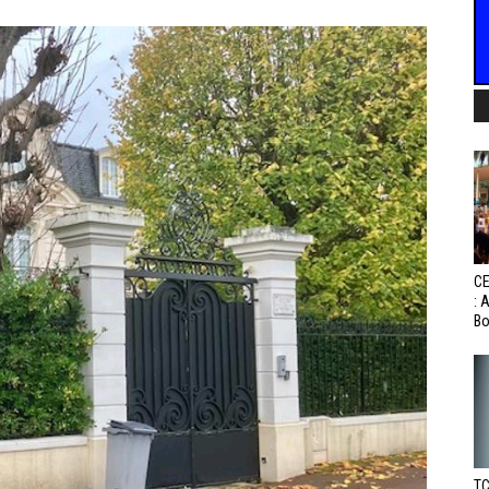
CE
: 
Bo
TC