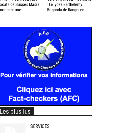
ocats de Succès Masra
: Le lycée Barthelemy
noncent une...
Boganda de Bangui en...
Les plus lus
SERVICES