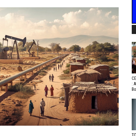
CE
: 
Bo
TC