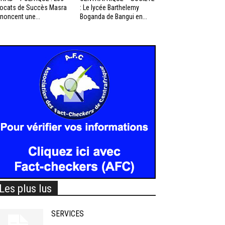
ocats de Succès Masra
: Le lycée Barthelemy
noncent une...
Boganda de Bangui en...
Les plus lus
SERVICES