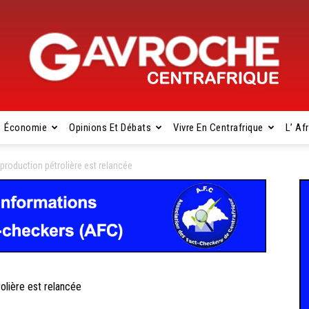
Économie
Opinions Et Débats
Vivre En Centrafrique
L’ Af
Gavroche
roduction pétrolière est relancée
Centrafrique
lière est relancée