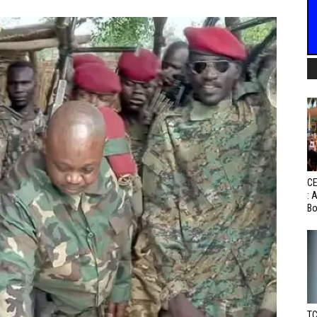
CE
: 
Bo
TC