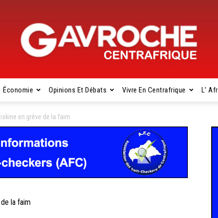
Économie
Opinions Et Débats
Vivre En Centrafrique
L’ Af
Gavroche
skine en grève de la faim
Centrafrique
de la faim