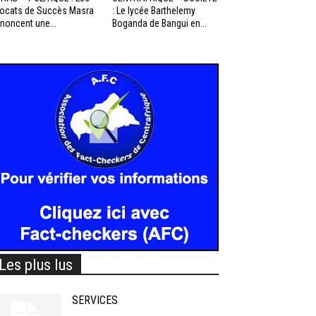
ocats de Succès Masra
: Le lycée Barthelemy
noncent une...
Boganda de Bangui en...
Les plus lus
SERVICES