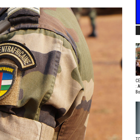
CE
: 
Bo
TC