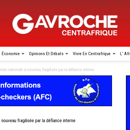
Économie
Opinions Et Débats
Vivre En Centrafrique
L’ Af
Gavroche
e nationale à nouveau fragilisée par la défiance interne
Centrafrique
uveau fragilisée par la défiance interne