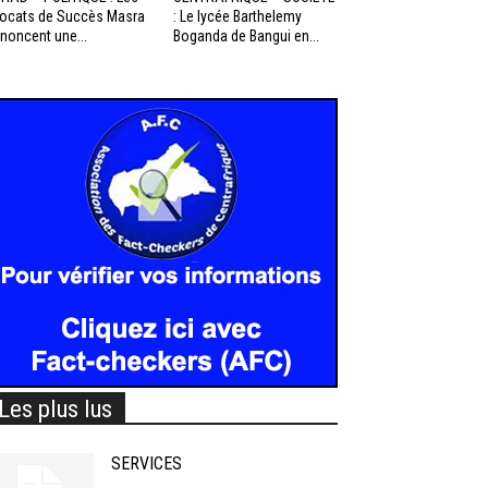
ocats de Succès Masra
: Le lycée Barthelemy
noncent une...
Boganda de Bangui en...
Les plus lus
SERVICES