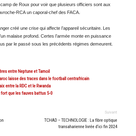
au camp de Roux pour voir que plusieurs officiers sont aux
 Gavroche-RCA un caporal-chef des FACA.
ger créé une crise qui affecte l’appareil sécuritaire. Les
’un malaise profond. Certes l’armée monte en puissance
s par le passé sous les précédents régimes demeurent.
res entre Neptune et Tamoil
c laisse des traces dans le football centrafricain
ix entre la RDC et le Rwanda
ort que les fauves battus 5-0
Suivant
on
TCHAD – TECHNOLOGIE : La fibre optique
transaharienne livrée d’ici fin 2024