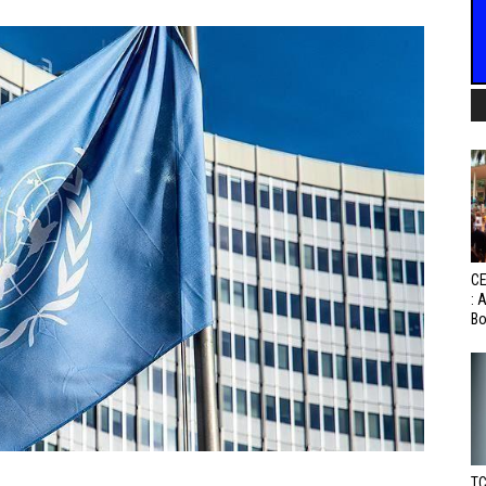
CE
: 
Bo
TC