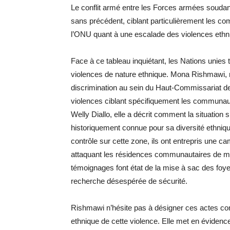
Le conflit armé entre les Forces armées soudan
sans précédent, ciblant particulièrement les c
l’ONU quant à une escalade des violences ethniq
Face à ce tableau inquiétant, les Nations unies 
violences de nature ethnique. Mona Rishmawi, res
discrimination au sein du Haut-Commissariat d
violences ciblant spécifiquement les communaut
Welly Diallo, elle a décrit comment la situation 
historiquement connue pour sa diversité ethniqu
contrôle sur cette zone, ils ont entrepris une 
attaquant les résidences communautaires de m
témoignages font état de la mise à sac des foyer
recherche désespérée de sécurité.
Rishmawi n’hésite pas à désigner ces actes com
ethnique de cette violence. Elle met en évidenc