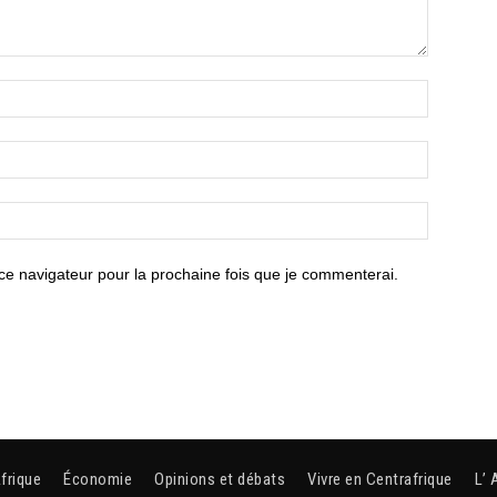
ce navigateur pour la prochaine fois que je commenterai.
frique
Économie
Opinions et débats
Vivre en Centrafrique
L’ 