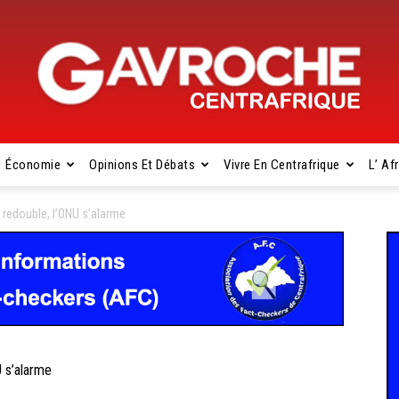
Économie
Opinions Et Débats
Vivre En Centrafrique
L’ Af
Gavroche
 redouble, l’ONU s’alarme
Centrafrique
 s’alarme