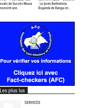
ocats de Succès Masra
: Le lycée Barthelemy
noncent une...
Boganda de Bangui en...
Les plus lus
SERVICES