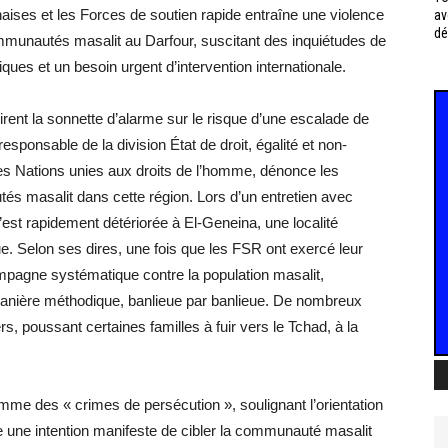
aises et les Forces de soutien rapide entraîne une violence
av
dé
ommunautés masalit au Darfour, suscitant des inquiétudes de
ues et un besoin urgent d’intervention internationale.
tirent la sonnette d’alarme sur le risque d’une escalade de
ponsable de la division État de droit, égalité et non-
es Nations unies aux droits de l’homme, dénonce les
és masalit dans cette région. Lors d’un entretien avec
s’est rapidement détériorée à El-Geneina, une localité
e. Selon ses dires, une fois que les FSR ont exercé leur
campagne systématique contre la population masalit,
anière méthodique, banlieue par banlieue. De nombreux
s, poussant certaines familles à fuir vers le Tchad, à la
me des « crimes de persécution », soulignant l’orientation
e une intention manifeste de cibler la communauté masalit